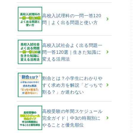
高校入試理科の一問一答120
問｜よく出る問題と使い方
高校入試社会よく出る問題一
問一答120選｜生きた知識に
変える活用法
割合とは？小学生にわかりや
すく求め方を解説「どっちで
割る？」か迷わない
高校受験の年間スケジュール
完全ガイド｜中3の時期別に
やることと優先順位