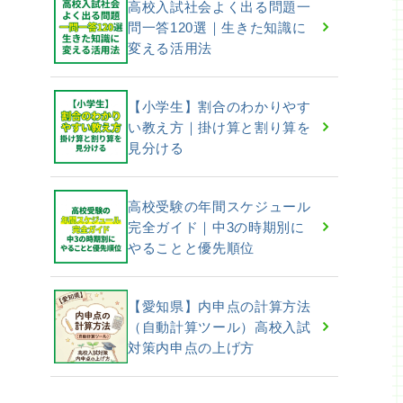
高校入試社会よく出る問題一
問一答120選｜生きた知識に
変える活用法
【小学生】割合のわかりやす
い教え方｜掛け算と割り算を
見分ける
高校受験の年間スケジュール
完全ガイド｜中3の時期別に
やることと優先順位
【愛知県】内申点の計算方法
（自動計算ツール）高校入試
対策内申点の上げ方