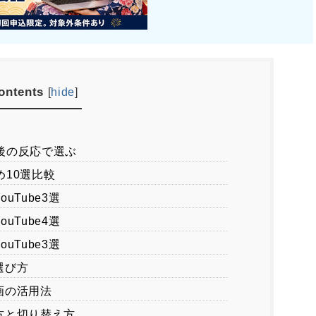
ontents
[
hide
]
た後の反応で選ぶ
め10選比較
Tube3選
Tube4選
Tube3選
選び方
画の活用法
方と切り替え方