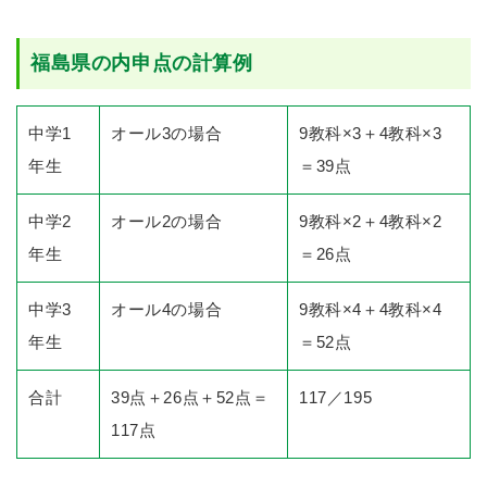
福島県の内申点の計算例
中学1
オール3の場合
9教科×3＋4教科×3
年生
＝39点
中学2
オール2の場合
9教科×2＋4教科×2
年生
＝26点
中学3
オール4の場合
9教科×4＋4教科×4
年生
＝52点
合計
39点＋26点＋52点＝
117／195
117点