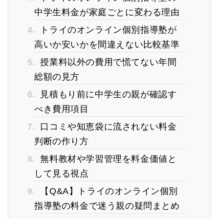
中学生料金が家庭ごとに変わる理由
4.
トライのオンライン個別指導塾が
高いか安いかを間違えない比較基準
5.
授業料以外の費用で慌てない年間
総額の見方
6.
見積もり前に中学生の親が確認す
べき費用項目
7.
口コミや知恵袋に流されない料金
判断の作り方
8.
無料教材や学習管理を料金価値と
して見る視点
9.
【Q&A】トライのオンライン個別
指導塾の料金で迷う親の疑問まとめ