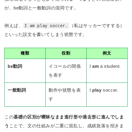
が、be動詞と一般動詞の混同です。
例えば、
（私はサッカーですする）
I am play soccer.
といった誤文を書いてしまう状態です。
種類
役割
例文
be動詞
イコールの関係
I
am
a student.
を表す
一般動詞
動作や状態を表
I
play
soccer.
す
この
基礎の区別が曖昧なまま進行形や過去形に進んでしま
う
ことで、文の仕組みが二重に混乱し、成績急落を招きま