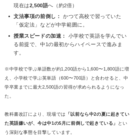
現在は
2,500語
へ（約2倍）
文法事項の前倒し：
かつて高校で習っていた
「仮定法」などが中学範囲に。
授業スピードの加速：
小学校で英語を学んでい
る前提で、中1の最初からハイペースで進みま
す。
※中学校で学ぶ単語数が約1,200語から1,600〜1,800語に増
え、小学校で学ぶ英単語（600〜700語）と合わせると、中
学卒業までに最大2,500語の習得が求められるようになっ
た。
教科書改訂により、現場では
「以前なら中2の夏に起きてい
た英語嫌いが、今は中1の5月に前倒しで起きている」
とい
う深刻な事態を目撃しています。