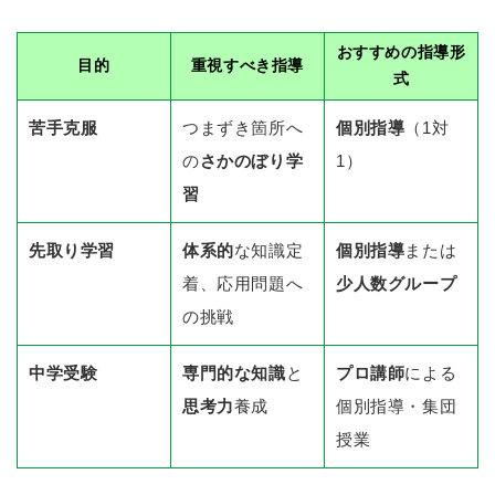
おすすめの指導形
目的
重視すべき指導
式
苦手克服
つまずき箇所へ
個別指導
（1対
の
さかのぼり学
1）
習
先取り学習
体系的
な知識定
個別指導
または
着、応用問題へ
少人数グループ
の挑戦
中学受験
専門的な知識
と
プロ講師
による
思考力
養成
個別指導・集団
授業