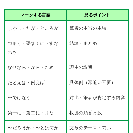
マークする言葉
見るポイント
しかし・だが・ところが
筆者の本当の主張
つまり・要するに・すな
結論・まとめ
わち
なぜなら・から・ため
理由の説明
たとえば・例えば
具体例（深追い不要）
〜ではなく
対比・筆者が肯定する内容
第一に・第二に・また
根拠の順番と数
〜だろうか・〜とは何か
文章のテーマ・問い