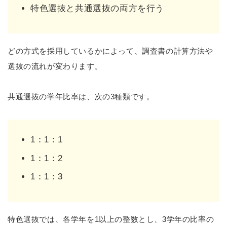
特色選抜と共通選抜の両方を行う
どの方式を採用しているかによって、調査書の計算方法や
選抜の流れが変わります。
共通選抜の学年比率は、次の3種類です。
1：1：1
1：1：2
1：1：3
特色選抜では、各学年を1以上の整数とし、3学年の比率の