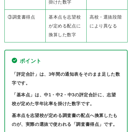
掛けた数字
③調査書得点
基本点を志望校
高校・選抜段階
が定める配点に
により異なる
換算した数字
ポイント
「評定合計」は、3年間の通知表をそのまま足した数
字です。
「基本点」は、中1・中2・中3の評定合計に、志望
校が定めた学年比率を掛けた数字です。
基本点を志望校が定める調査書の配点へ換算したも
のが、実際の選抜で使われる「調査書得点」です。