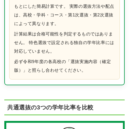
もとにした簡易計算です。 実際の選抜方法や配点
は、高校・学科・コース・第1次選抜・第2次選抜
によって異なります。
計算結果は合格可能性を判定するものではありま
せん。 特色選抜で設定される独自の学年比率には
対応していません。
必ず令和9年度の各高校の「選抜実施内容（確定
版）」と照らし合わせてください。
共通選抜の3つの学年比率を比較