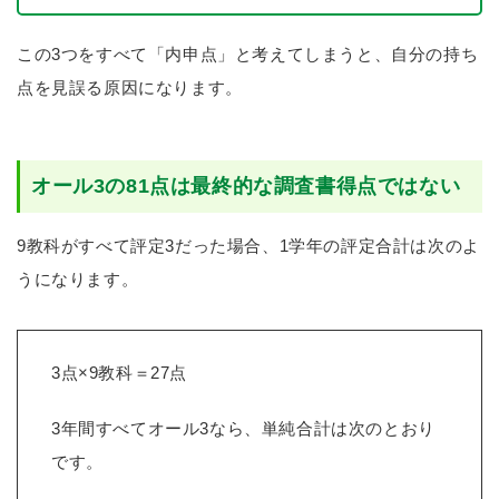
この3つをすべて「内申点」と考えてしまうと、自分の持ち
点を見誤る原因になります。
オール3の81点は最終的な調査書得点ではない
9教科がすべて評定3だった場合、1学年の評定合計は次のよ
うになります。
3点×9教科＝27点
3年間すべてオール3なら、単純合計は次のとおり
です。