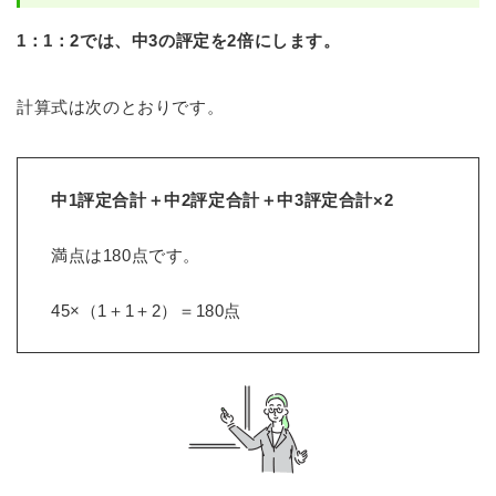
1：1：2では、中3の評定を2倍にします。
計算式は次のとおりです。
中1評定合計＋中2評定合計＋中3評定合計×2
満点は180点です。
45×（1＋1＋2）＝180点