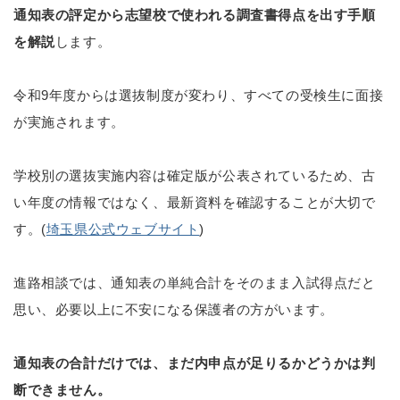
通知表の評定から志望校で使われる調査書得点を出す手順
を解説
します。
令和9年度からは選抜制度が変わり、すべての受検生に面接
が実施されます。
学校別の選抜実施内容は確定版が公表されているため、古
い年度の情報ではなく、最新資料を確認することが大切で
す。(
埼玉県公式ウェブサイト
)
進路相談では、通知表の単純合計をそのまま入試得点だと
思い、必要以上に不安になる保護者の方がいます。
通知表の合計だけでは、まだ内申点が足りるかどうかは判
断できません。