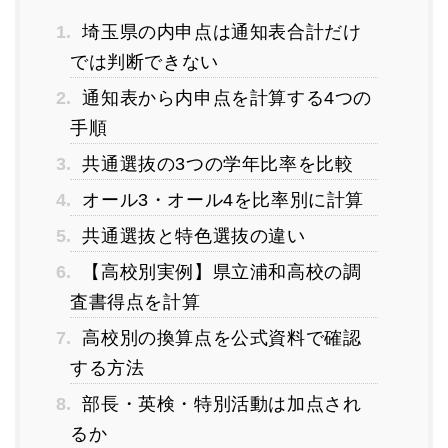
1.
埼玉県の内申点は通知表合計だけ
では判断できない
2.
通知表から内申点を計算する4つの
手順
3.
共通選抜の3つの学年比率を比較
4.
オール3・オール4を比率別に計算
5.
共通選抜と特色選抜の違い
6.
【高校別実例】県立浦和高校の調
査書得点を計算
7.
高校別の換算点を公式資料で確認
する方法
8.
部長・英検・特別活動は加点され
るか