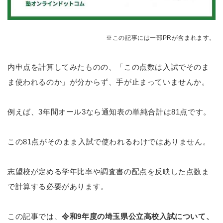
※この記事には一部PRが含まれます。
内申点を計算してみたものの、「この点数は入試でそのま
ま使われるのか」が分からず、手が止まっていませんか。
例えば、3年間オール3なら通知表の単純合計は81点です。
この81点がそのまま入試で使われるわけではありません。
志望校が定める学年比率や調査書の配点を反映した点数ま
で計算する必要があります。
この記事では、
令和9年度の埼玉県公立高校入試について、