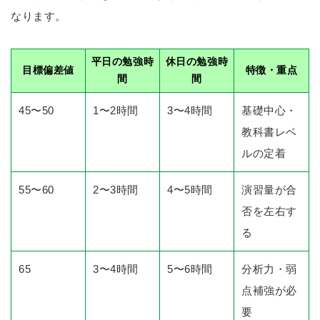
なります。
平日の勉強時
休日の勉強時
目標偏差値
特徴・重点
間
間
45〜50
1〜2時間
3〜4時間
基礎中心・
教科書レベ
ルの定着
55〜60
2〜3時間
4〜5時間
演習量が合
否を左右す
る
65
3〜4時間
5〜6時間
分析力・弱
点補強が必
要