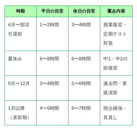
時期
平日の目安
休日の目安
重点内容
4月〜部活
1〜2時間
3〜4時間
授業復習・
引退前
定期テスト
対策
夏休み
6〜8時間
6〜8時間
中1・中2の
総復習
9月〜12月
3〜4時間
5〜6時間
過去問・実
践演習
1月以降
4〜5時間
6〜7時間
弱点補強・
（直前期）
見直し