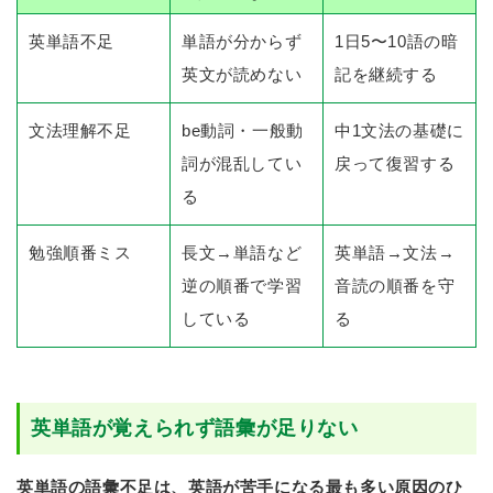
英単語不足
単語が分からず
1日5〜10語の暗
英文が読めない
記を継続する
文法理解不足
be動詞・一般動
中1文法の基礎に
詞が混乱してい
戻って復習する
る
勉強順番ミス
長文→単語など
英単語→文法→
逆の順番で学習
音読の順番を守
している
る
英単語が覚えられず語彙が足りない
英単語の語彙不足は、英語が苦手になる最も多い原因のひ